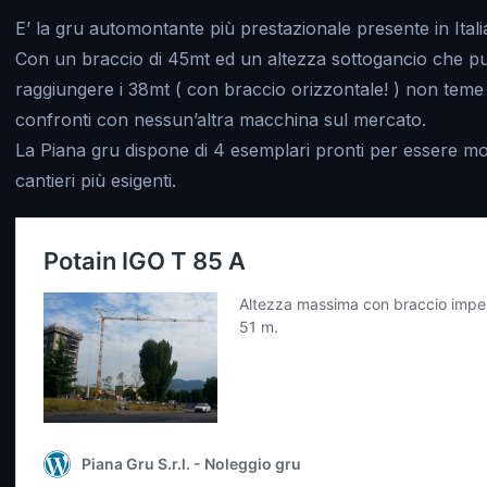
E’ la gru automontante più prestazionale presente in Itali
Con un braccio di 45mt ed un altezza sottogancio che p
raggiungere i 38mt ( con braccio orizzontale! ) non teme
confronti con nessun’altra macchina sul mercato.
La Piana gru dispone di 4 esemplari pronti per essere mo
cantieri più esigenti.