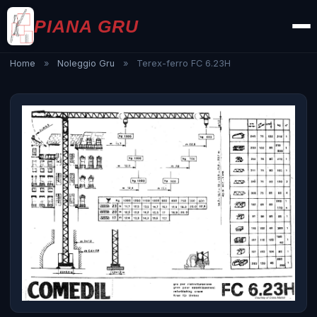
PIANA GRU
Home
»
Noleggio Gru
»
Terex-ferro FC 6.23H