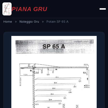
PIANA GRU
Home
»
Noleggio Gru
»
Potain SP 65 A