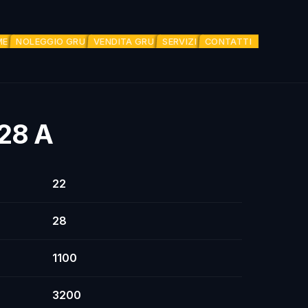
ME
NOLEGGIO GRU
VENDITA GRU
SERVIZI
CONTATTI
 28 A
22
28
1100
3200