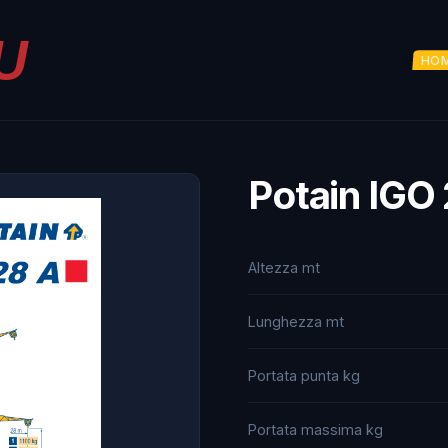
U
HO
Potain IGO
Altezza mt
Lunghezza mt
Portata punta kg
Portata massima kg