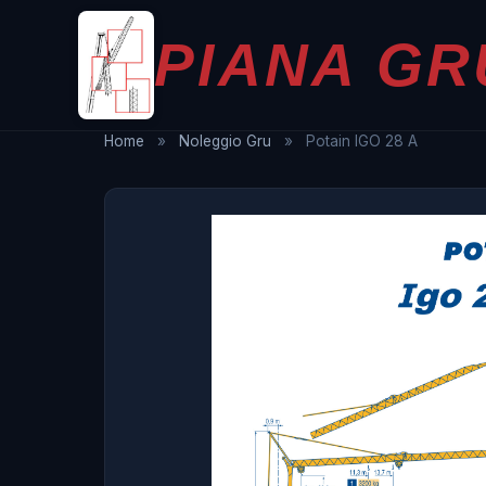
PIANA GR
Home
»
Noleggio Gru
»
Potain IGO 28 A